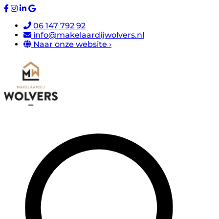
06 147 792 92
info@makelaardijwolvers.nl
Naar onze website ›