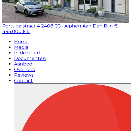
Portugalstraat 4
2408 CG · Alphen Aan Den Rijn
€
495.000 k.k.
Home
Media
In de buurt
Documenten
Aanbod
Over ons
Reviews
Contact