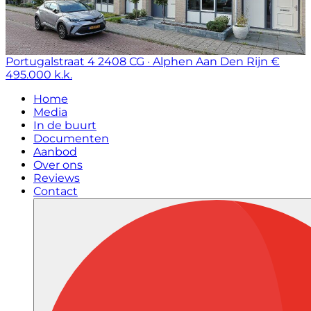
Portugalstraat 4
2408 CG · Alphen Aan Den Rijn
€
495.000 k.k.
Home
Media
In de buurt
Documenten
Aanbod
Over ons
Reviews
Contact