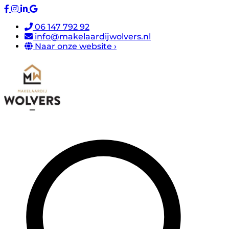
06 147 792 92
info@makelaardijwolvers.nl
Naar onze website ›