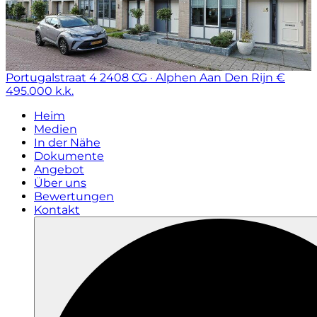
Portugalstraat 4
2408 CG · Alphen Aan Den Rijn
€
495.000 k.k.
Heim
Medien
In der Nähe
Dokumente
Angebot
Über uns
Bewertungen
Kontakt