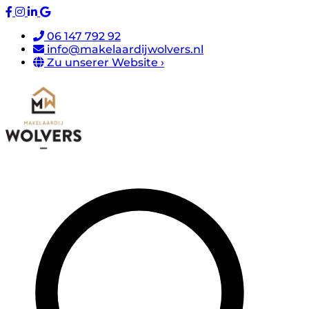
06 147 792 92
info@makelaardijwolvers.nl
Zu unserer Website ›