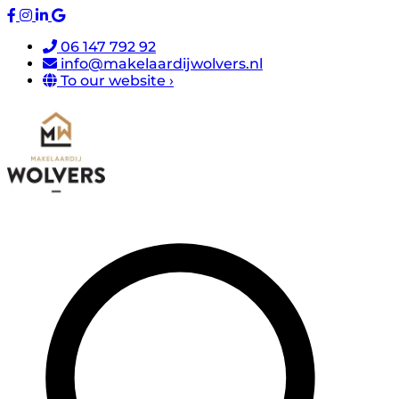
06 147 792 92
info@makelaardijwolvers.nl
To our website ›