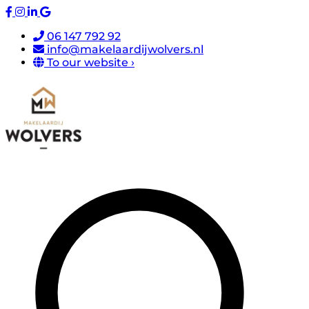
06 147 792 92
info@makelaardijwolvers.nl
To our website ›