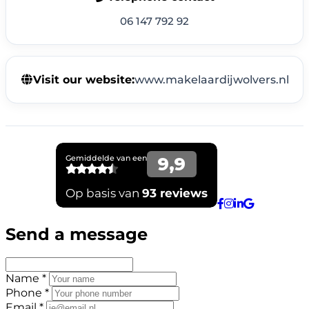
06 147 792 92
Visit our website:
www.makelaardijwolvers.nl
Send a message
Name *
Phone *
Email *